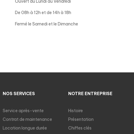
Ouvert d
u Lundi au Vendredi
De 08h à 12h et de 14h à 18h
Fermé le Samedi et le Dimanche
NOS SERVICES
NOTRE ENTREPRISE
Service après-vente
Histoire
Contrat de maintenance
Présentation
Location longue durée
Chiffes clés