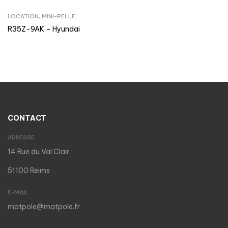
LOCATION
,
MINI-PELLE
R35Z-9AK – Hyundai
CONTACT
ADRESSE
14 Rue du Val Clair
51100 Reims
E-MAIL
matpole@matpole.fr