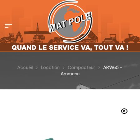
Accueil
Location
Compacteur
ARW65 –
Ammann