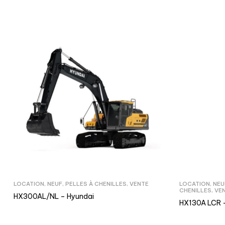
LOCATION
,
NEUF
,
PELLES À CHENILLES
,
VENTE
LOCATION
,
NEU
CHENILLES
,
VE
HX300AL/NL – Hyundai
HX130A LCR 