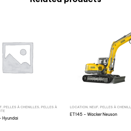
F
,
PELLES À CHENILLES
,
PELLES À
LOCATION
,
NEUF
,
PELLES À CHENIL
NTE
ET145 – Wacker Neuson
– Hyundai