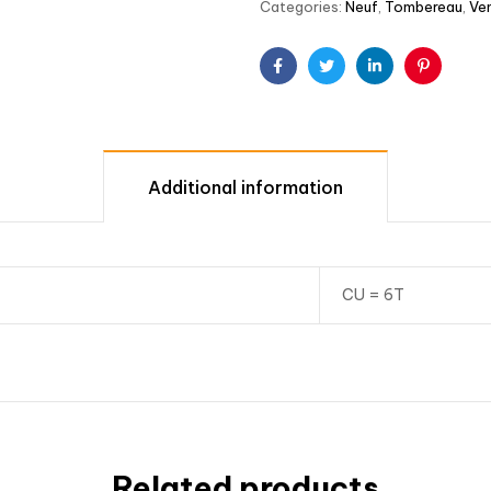
Categories:
Neuf
,
Tombereau
,
Ve
Facebook
Twitter
Linkedin
Pinterest
Additional information
CU = 6T
Related products