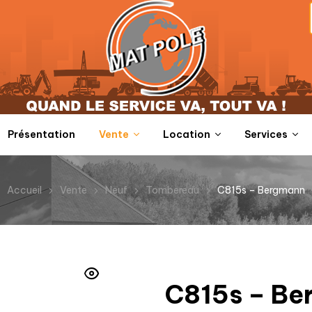
Présentation
Vente
Location
Services
Accueil
Vente
Neuf
Tombereau
C815s – Bergmann
C815s – B