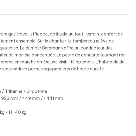
e que travail efficace, aptitude au tout-terrain, confort de
itement ensemble. Sur le chantier, le tombereau relève de
u quotidien. Le dumper Bergmann offre au conducteur des
iller de manière concentrée. Le poste de conduite tournant (en
omme en marche arrière une visibilité optimale. L‘habitacle de
 vous séduira par ses équipements de haute qualité.
e / Tribenne / Girabenne
 : 923 mm / 449 mm / 1 441 mm
kg / 11 140 kg