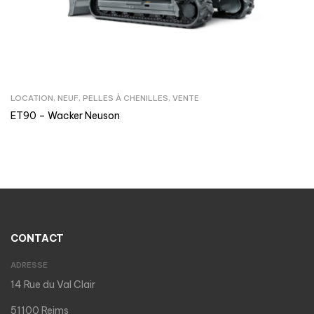
LOCATION
,
NEUF
,
PELLES À CHENILLES
,
VENTE
ET90 – Wacker Neuson
CONTACT
ADRESSE
14 Rue du Val Clair
51100 Reims