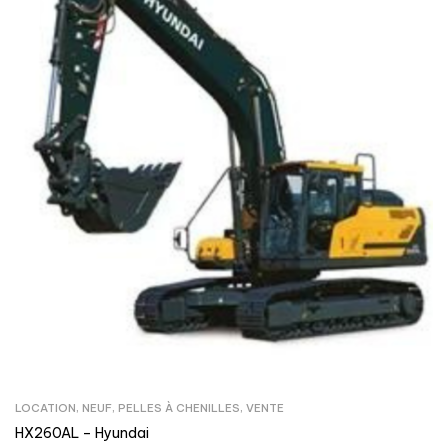
LOCATION
,
NEUF
,
PELLES À CHENILLES
,
VENTE
HX260AL – Hyundai