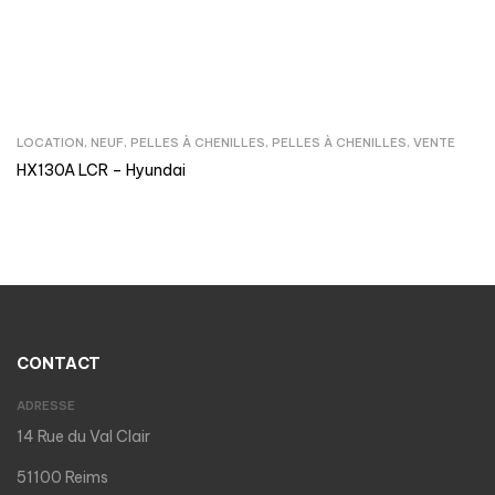
LOCATION
,
NEUF
,
PELLES À CHENILLES
,
PELLES À CHENILLES
,
VENTE
HX130A LCR – Hyundai
CONTACT
ADRESSE
14 Rue du Val Clair
51100 Reims