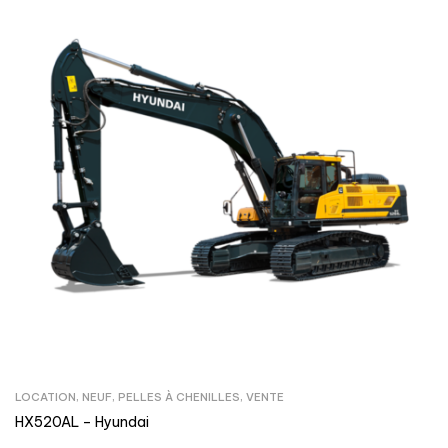
LOCATION
,
NEUF
,
PELLES À CHENILLES
,
VENTE
HX520AL – Hyundai