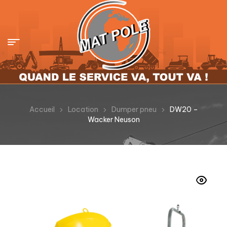
Accueil
Location
Dumper pneu
DW20 –
Wacker Neuson