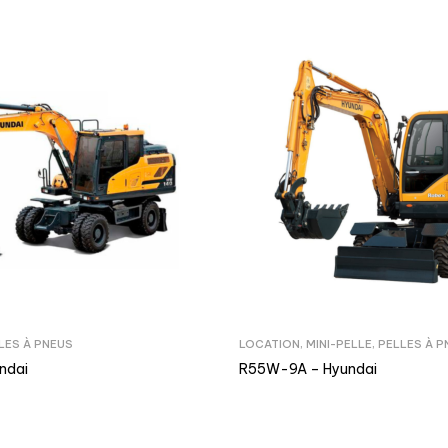
LES À PNEUS
LOCATION
,
MINI-PELLE
,
PELLES À P
ndai
R55W-9A – Hyundai