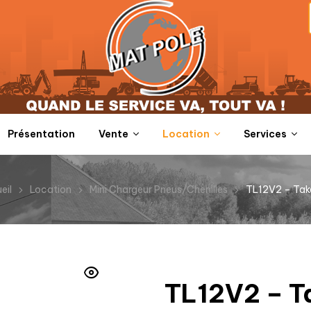
Présentation
Vente
Location
Services
eil
Location
Mini Chargeur Pneus/Chenilles
TL12V2 – Tak
TL12V2 – T