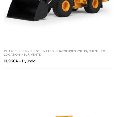
CHARGEUSES PNEUS/CHENILLES
,
CHARGEUSES PNEUS/CHENILLES
,
LOCATION
,
NEUF
,
VENTE
HL960A – Hyundai