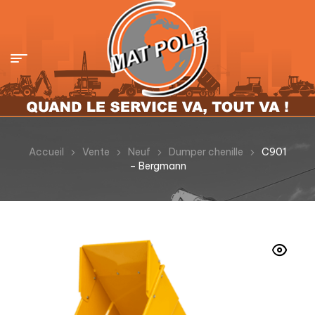
Accueil
Vente
Neuf
Dumper chenille
C901
– Bergmann