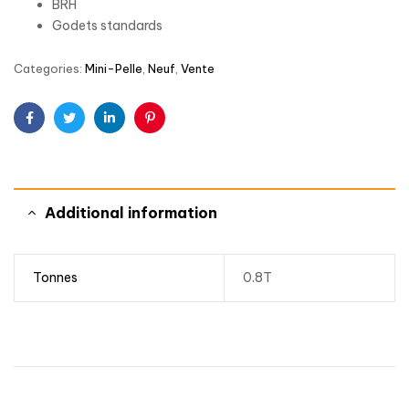
BRH
Godets standards
Categories:
Mini-Pelle
,
Neuf
,
Vente
Facebook
Twitter
Linkedin
Pinterest
Additional information
Tonnes
0.8T