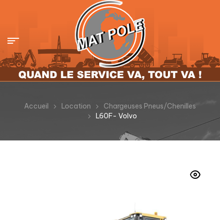
Accueil
Location
Chargeuses Pneus/Chenilles
L60F- Volvo