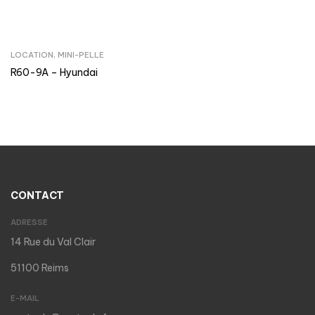
LOCATION
,
MINI-PELLE
R60-9A – Hyundai
CONTACT
ADRESSE
14 Rue du Val Clair
51100 Reims
E-MAIL