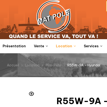
Présentation
Vente
Location
Services
Accueil
Location
Mini-Pelle
R55W-9A – Hyundai
R55W-9A –